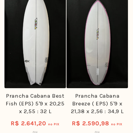
Prancha Cabana Best
Prancha Cabana
Fish (EPS) 5'9 x 20,25
Breeze ( EPS) 5'9 x
x 2,55 : 32 L
21,38 x 2,56 : 34,9 L
R$ 2.641,20
R$ 2.590,98
Preço
Preço
no PIX
no PIX
ou
ou