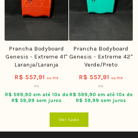
Prancha Bodyboard
Prancha Bodyboard
Genesis - Extreme 41"
Genesis - Extreme 42"
Laranja/Laranja
Verde/Preto
R$ 557,91
R$ 557,91
Preço
Preço
no PIX
no PIX
ou
ou
normal
normal
R$ 599,90 em até 10x de
R$ 599,90 em até 10x de
R$ 59,99 sem juros
R$ 59,99 sem juros
Ver tudo