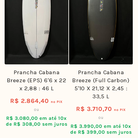
Prancha Cabana
Prancha Cabana
Breeze (EPS) 6'6 x 22
Breeze (Full Carbon)
x 2,88 : 46 L
5'10 X 21,12 X 2,45 :
33,5 L
R$ 2.864,40
Preço
no PIX
R$ 3.710,70
Preço
ou
no PIX
normal
R$ 3.080,00 em até 10x
ou
normal
de R$ 308,00 sem juros
R$ 3.990,00 em até 10x
de R$ 399,00 sem juros