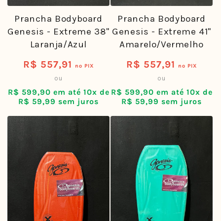
Prancha Bodyboard
Prancha Bodyboard
Genesis - Extreme 38"
Genesis - Extreme 41"
Laranja/Azul
Amarelo/Vermelho
R$ 557,91
R$ 557,91
Preço
Preço
no PIX
no PIX
ou
ou
normal
normal
R$ 599,90 em até 10x de
R$ 599,90 em até 10x de
R$ 59,99 sem juros
R$ 59,99 sem juros