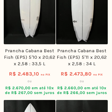
Prancha Cabana Best
Prancha Cabana Best
Fish (EPS) 5'11 x 20,62
Fish (EPS) 5'10 x 20,62
x 2,58 : 34 L
x 2,58 : 33,5 L
R$ 2.473,80
R$ 2.483,10
Preço
Preço
no PIX
no PIX
ou
ou
normal
normal
R$ 2.660,00 em até 10x
R$ 2.670,00 em até 10x
de R$ 266,00 sem juros
de R$ 267,00 sem juros