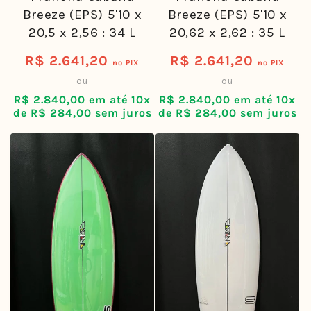
Breeze (EPS) 5'10 x
Breeze (EPS) 5'10 x
20,5 x 2,56 : 34 L
20,62 x 2,62 : 35 L
R$ 2.641,20
R$ 2.641,20
Preço
Preço
no PIX
no PIX
ou
ou
normal
normal
R$ 2.840,00 em até 10x
R$ 2.840,00 em até 10x
de R$ 284,00 sem juros
de R$ 284,00 sem juros