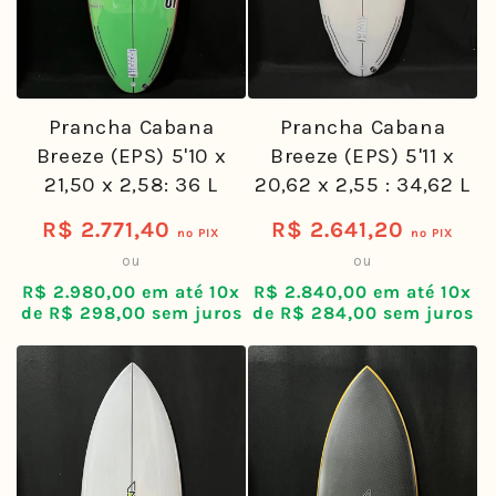
Prancha Cabana
Prancha Cabana
Breeze (EPS) 5'11 x
Breeze (EPS) 5'10 x
20,62 x 2,55 : 34,62 L
21,50 x 2,58: 36 L
R$ 2.641,20
R$ 2.771,40
Preço
Preço
no PIX
no PIX
ou
ou
normal
normal
R$ 2.840,00 em até 10x
R$ 2.980,00 em até 10x
de R$ 284,00 sem juros
de R$ 298,00 sem juros