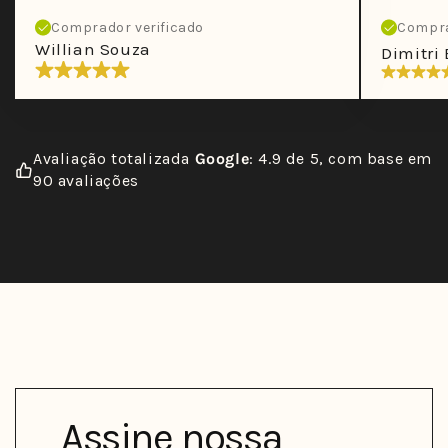
Comprador verificado
Compra
Willian Souza
Dimitri 
Avaliação totalizada
Google
: 4.9 de 5, com base em
90 avaliações
Assine nossa