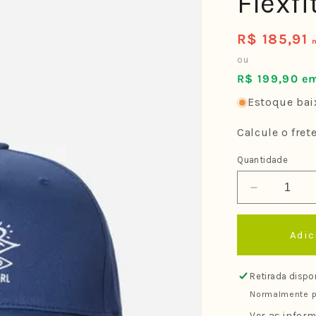
Flexfi
R$ 185,91
Preço
normal
ou
R$ 199,90 em
Estoque baix
Calcule o fret
Quantidade
Diminuir
a
quantidade
Adic
de
Boné
Rip
Retirada dispo
Curl
Normalmente p
Icons
Eco
Ver as inform