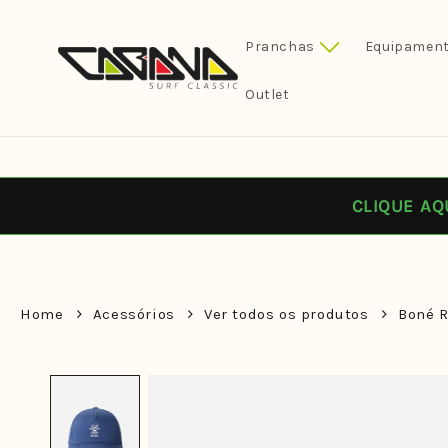
Pular
para o
conteúdo
Pranchas
Equipament
Outlet
CLIQUE AQ
Home
Acessórios
Ver todos os produtos
Boné R
Pular para
as
informações
do produto