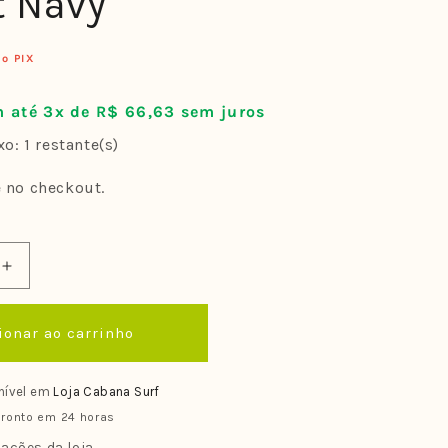
t Navy
no PIX
 até 3x de R$ 66,63 sem juros
o: 1 restante(s)
e no checkout.
Aumentar
a
quantidade
ionar ao carrinho
de
Boné
Rip
nível em
Loja Cabana Surf
Curl
ronto em 24 horas
Icons
Eco
ações da loja