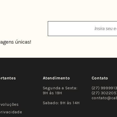
agens únicas!
ortantes
Atendimento
Contato
Segunda a Sexta:
(27) 999991
9H às 19H
(27) 302205
contato@ca
Sabado: 9H às 14H
evoluções
privacidade