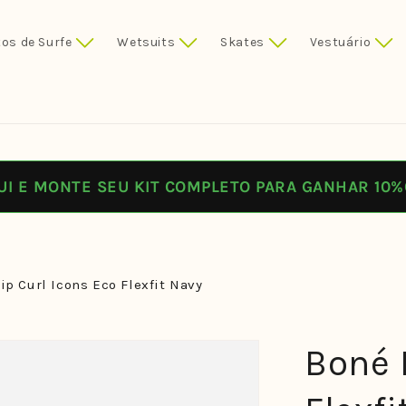
os de Surfe
Wetsuits
Skates
Vestuário
UI E MONTE SEU KIT COMPLETO PARA GANHAR 10%
ip Curl Icons Eco Flexfit Navy
Boné 