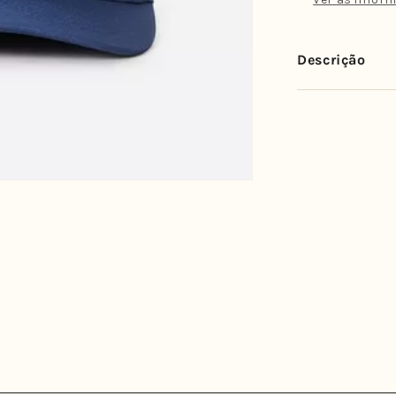
Flexfit
Navy
Descrição