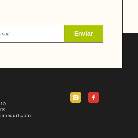
Instagram
Facebook
310
78
banasurf.com