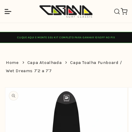
Pular
para o
Carrinh
conteúdo
CLIQUE AQUI E MONTE SEU KIT COMPLETO PARA GANHAR 10%OFF NO PIX
Home
Capa Atoalhada
Capa Toalha Funboard /
Wet Dreams 7'2 a 7'7
Pular para
as
informações
do produto