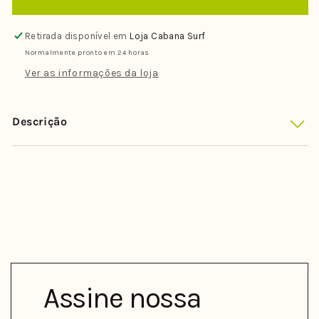
Capa
Capa
Toalha
Toalha
Retirada disponível em
Loja Cabana Surf
Funboard
Funboard
Normalmente pronto em 24 horas
/
/
Wet
Wet
Ver as informações da loja
Dreams
Dreams
7&#39;2
7&#39;2
a
a
Descrição
7&#39;7
7&#39;7
Assine nossa