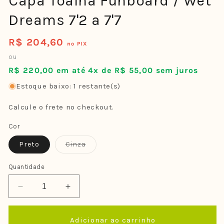
Capa Toalha Funboard / Wet
Dreams 7'2 a 7'7
R$ 204,60
Preço
no PIX
normal
ou
R$ 220,00 em até 4x de R$ 55,00 sem juros
Estoque baixo: 1 restante(s)
Calcule o frete no checkout.
Cor
Variante
Preto
Cinza
esgotada
ou
indisponível
Quantidade
Diminuir
Aumentar
a
a
quantidade
quantidade
Adicionar ao carrinho
de
de