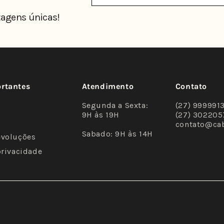
agens únicas!
ortantes
Atendimento
Contato
Segunda a Sexta:
(27) 999991
9H às 19H
(27) 302205
contato@ca
Sabado: 9H às 14H
evoluções
privacidade