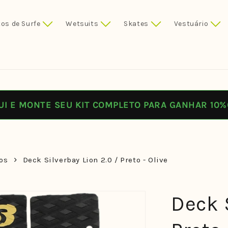
os de Surfe
Wetsuits
Skates
Vestuário
UI E MONTE SEU KIT COMPLETO PARA GANHAR 10%
os
Deck Silverbay Lion 2.0 / Preto - Olive
Deck S