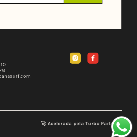
Instagram
Facebook
310
78
banasurf.com
🚀 Acelerada pela
Turbo Partners