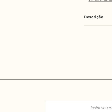
Preto
-
Olive
Descrição