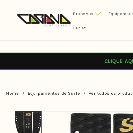
Pular
para o
conteúdo
Pranchas
Equipament
Outlet
CLIQUE AQ
Home
Equipamentos de Surfe
Ver todos os produt
Pular para
as
informações
do produto