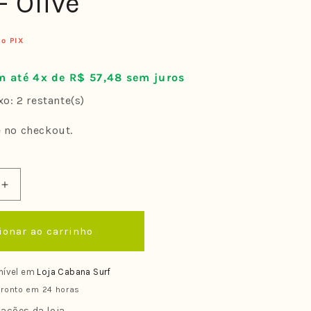
- Olive
no PIX
 até 4x de R$ 57,48 sem juros
o: 2 restante(s)
e no checkout.
Aumentar
a
quantidade
ionar ao carrinho
de
Deck
Silverbay
nível em
Loja Cabana Surf
Lion
ronto em 24 horas
2.0
/
ações da loja