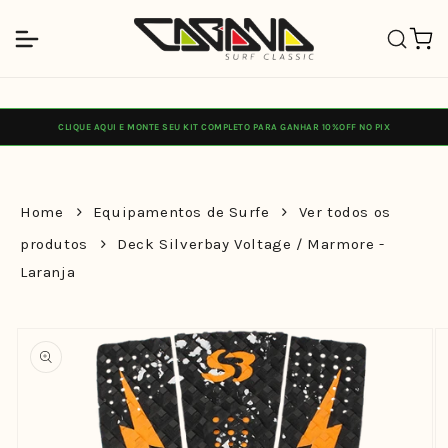
Pular
para o
Carrinh
conteúdo
CLIQUE AQUI E MONTE SEU KIT COMPLETO PARA GANHAR 10%OFF NO PIX
Home
Equipamentos de Surfe
Ver todos os
produtos
Deck Silverbay Voltage / Marmore -
Laranja
Pular para
as
informações
do produto