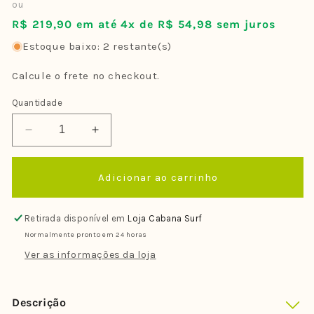
normal
ou
R$ 219,90 em até 4x de R$ 54,98 sem juros
Estoque baixo: 2 restante(s)
Calcule o frete no checkout.
Quantidade
Diminuir
Aumentar
a
a
quantidade
quantidade
Adicionar ao carrinho
de
de
Deck
Deck
Silverbay
Silverbay
Retirada disponível em
Loja Cabana Surf
Voltage
Voltage
Normalmente pronto em 24 horas
/
/
Marmore
Marmore
Ver as informações da loja
-
-
Laranja
Laranja
Descrição