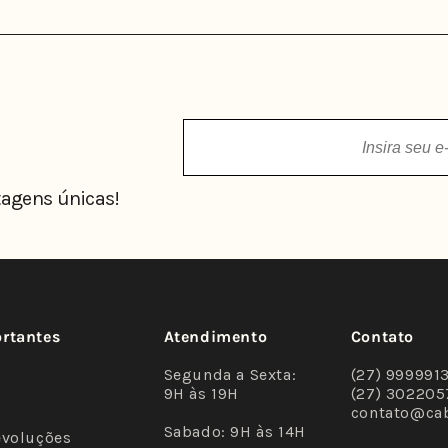
agens únicas!
ortantes
Atendimento
Contato
Segunda a Sexta:
(27) 999991
9H às 19H
(27) 302205
contato@ca
Sabado: 9H às 14H
evoluções