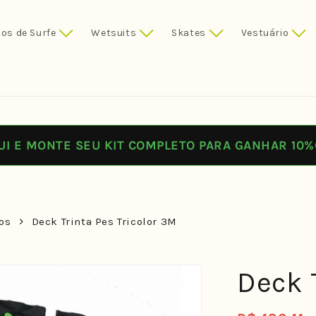
os de Surfe
Wetsuits
Skates
Vestuário
UI E MONTE SEU KIT COMPLETO PARA GANHAR 10%
os
Deck Trinta Pes Tricolor 3M
Deck 