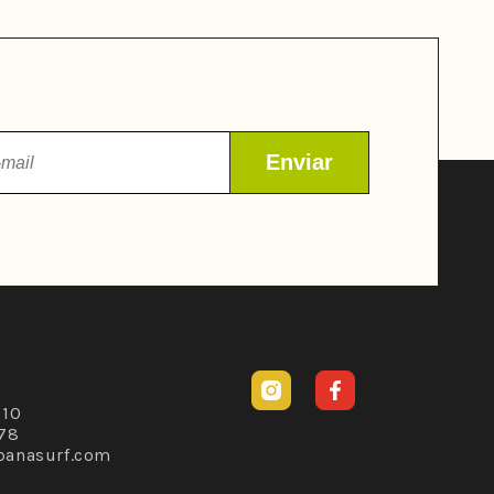
Instagram
Facebook
310
78
banasurf.com