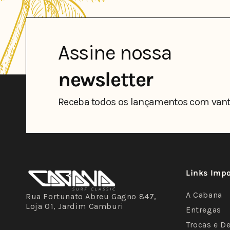
Assine nossa
newsletter
Receba todos os lançamentos com vant
Links Imp
A Cabana
Rua Fortunato Abreu Gagno 847,
Loja 01, Jardim Camburi
Entregas
Trocas e D