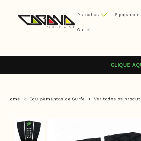
Pular
para o
conteúdo
Pranchas
Equipament
Outlet
CLIQUE AQ
Home
Equipamentos de Surfe
Ver todos os produt
Pular para
as
informações
do produto