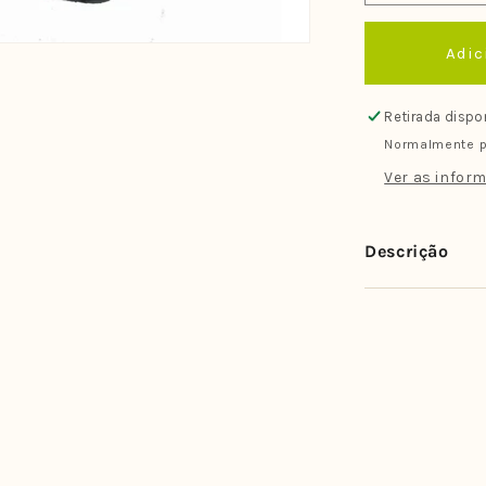
a
quantidade
Adic
de
Deck
Trinta
Retirada dispo
Pes
Normalmente p
Tricolor
3M
Ver as inform
Descrição