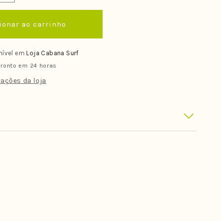
a
quantidade
ionar ao carrinho
de
Deck
Trinta
nível em
Loja Cabana Surf
Pes
ronto em 24 horas
Tricolor
3M
ações da loja