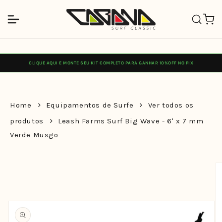
Pular
para o
Carrinh
conteúdo
CLIQUE AQUI E MONTE SEU KIT COMPLETO PARA GANHAR 10%OFF NO PIX
Home
Equipamentos de Surfe
Ver todos os
produtos
Leash Farms Surf Big Wave - 6' x 7 mm
Verde Musgo
Pular para
as
informações
do produto