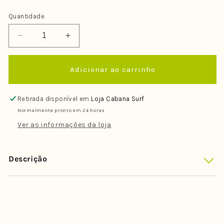
Quantidade
Diminuir
Aumentar
a
a
quantidade
quantidade
Adicionar ao carrinho
de
de
Leash
Leash
Farms
Farms
Retirada disponível em
Loja Cabana Surf
Surf
Surf
Normalmente pronto em 24 horas
Big
Big
Wave
Wave
Ver as informações da loja
-
-
6&#39;
6&#39;
x
x
Descrição
7
7
mm
mm
Verde
Verde
Musgo
Musgo