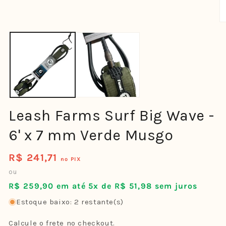
1
na
janela
modal
Ab
mí
2
n
ja
m
Leash Farms Surf Big Wave -
6' x 7 mm Verde Musgo
R$ 241,71
Preço
no PIX
normal
ou
R$ 259,90 em até 5x de R$ 51,98 sem juros
Estoque baixo: 2 restante(s)
Calcule o frete no checkout.