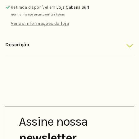
Florence
Florence
Retirada disponível em
Loja Cabana Surf
Manga
Manga
Normalmente pronto em 24 horas
Longa
Longa
Preto
Preto
Ver as informações da loja
Descrição
Assine nossa
newsletter