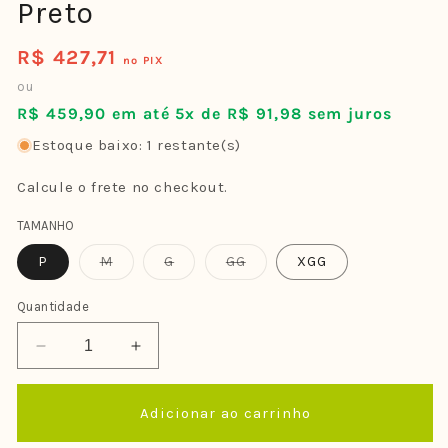
Preto
R$ 427,71
Preço
no PIX
normal
ou
R$ 459,90 em até 5x de R$ 91,98 sem juros
Estoque baixo: 1 restante(s)
Calcule o frete no checkout.
TAMANHO
Variante
Variante
Variante
P
M
G
GG
XGG
esgotada
esgotada
esgotada
ou
ou
ou
indisponível
indisponível
indisponível
Quantidade
Diminuir
Aumentar
a
a
quantidade
quantidade
Adicionar ao carrinho
de
de
Lycra
Lycra