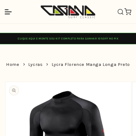
Pular
para o
Carrinh
conteúdo
CLIQUE AQUI E MONTE SEU KIT COMPLETO PARA GANHAR 10%OFF NO PIX
Home
Lycras
Lycra Florence Manga Longa Preto
Pular para
as
informações
do produto