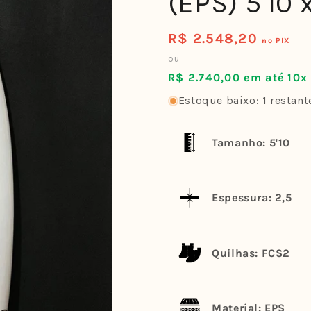
(EPS) 5'10 x
R$ 2.548,20
Preço
no PIX
normal
ou
R$ 2.740,00 em até 10x
Estoque baixo: 1 restant
Tamanho: 5'10
Espessura: 2,5
Quilhas: FCS2
Material: EPS