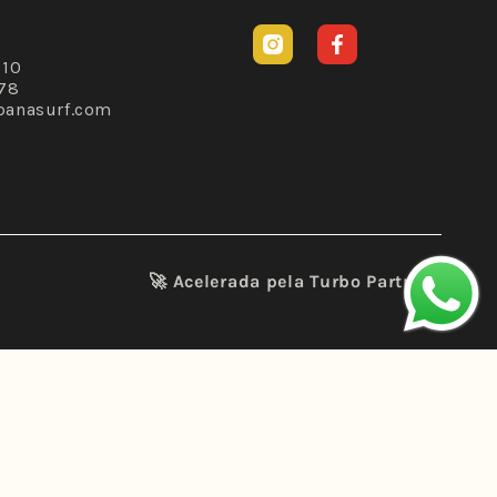
Instagram
Facebook
310
78
banasurf.com
🚀 Acelerada pela
Turbo Partners