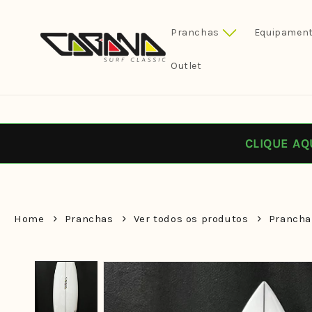
Pular
para o
conteúdo
Pranchas
Equipament
Outlet
CLIQUE AQ
Home
Pranchas
Ver todos os produtos
Prancha 
Pular para
as
informações
do produto