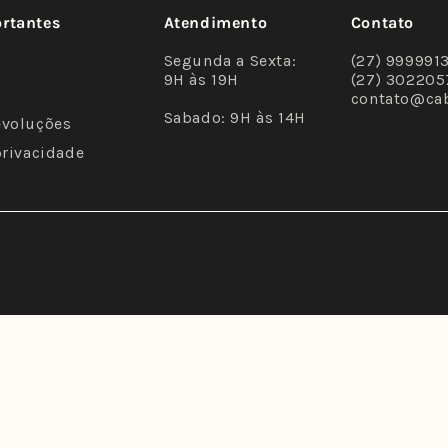
ortantes
Atendimento
Contato
Segunda a Sexta:
(27) 999991
9H às 19H
(27) 302205
contato@ca
Sabado: 9H às 14H
evoluções
privacidade