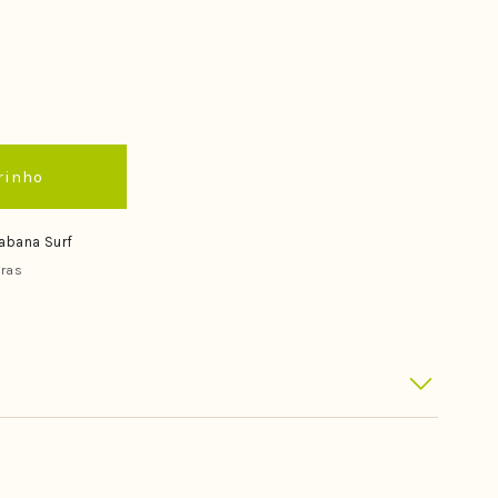
rinho
abana Surf
ras