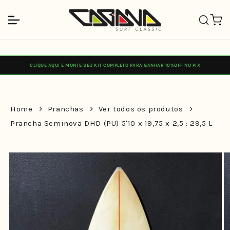
Pular
para o
Carrinh
conteúdo
CLIQUE AQUI E MONTE SEU KIT COMPLETO PARA GANHAR 10%OFF NO PIX
Home
Pranchas
Ver todos os produtos
Prancha Seminova DHD (PU) 5'10 x 19,75 x 2,5 : 29,5 L
Pular para
as
informações
do produto