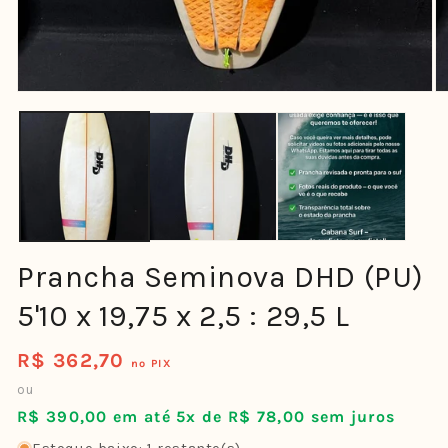
Prancha Seminova DHD (PU)
5'10 x 19,75 x 2,5 : 29,5 L
R$ 362,70
Preço
no PIX
normal
ou
R$ 390,00 em até 5x de R$ 78,00 sem juros