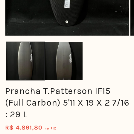
Prancha T.Patterson IF15
(Full Carbon) 5'11 X 19 X 2 7/16
: 29 L
R$ 4.891,80
Preço
no PIX