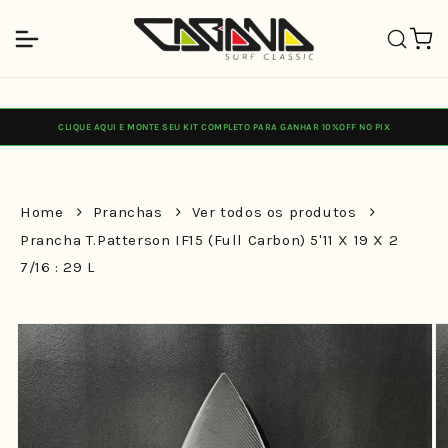
Pular
para o
Carrinh
conteúdo
CLIQUE AQUI E MONTE SEU KIT COMPLETO PARA GANHAR 10%OFF NO PIX
Home
Pranchas
Ver todos os produtos
Prancha T.Patterson IF15 (Full Carbon) 5'11 X 19 X 2
7/16 : 29 L
Pular para
as
informações
do produto