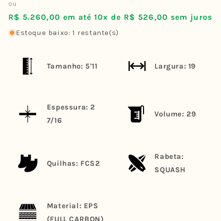
normal
ou
R$ 5.260,00 em até 10x de R$ 526,00 sem juros
Estoque baixo: 1 restante(s)
Tamanho: 5'11
Largura: 19
Espessura: 2
Volume: 29
7/16
Rabeta:
Quilhas: FCS2
SQUASH
Material: EPS
(FULL CARBON)