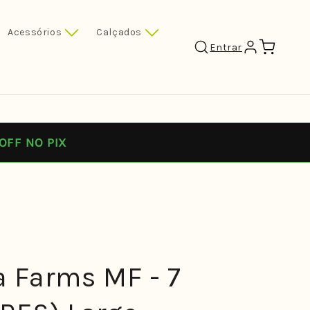
Acessórios
Calçados
Carrinho
Entrar
OFF NO PIX
a Farms MF - 7