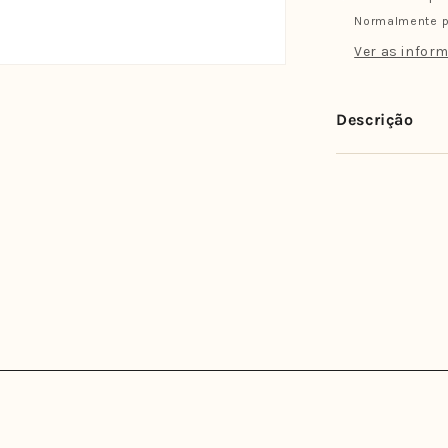
MF
Normalmente p
-
7
Ver as inform
(FUTURES
Large
-
Descrição
Branco/Pre