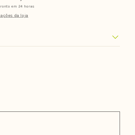
MF
ronto em 24 horas
-
7
ações da loja
)
(FUTURES)
Large
-
to
Branco/Preto