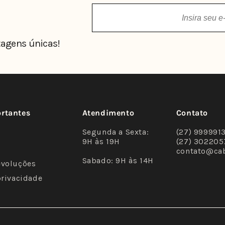
agens únicas!
ortantes
Atendimento
Contato
Segunda a Sexta:
(27) 999991
9H às 19H
(27) 302205
contato@ca
Sabado: 9H às 14H
evoluções
privacidade