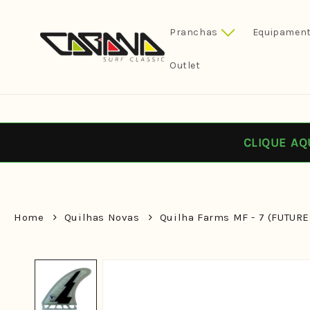
Pular
para o
conteúdo
Pranchas
Equipament
Outlet
CLIQUE AQ
Home
Quilhas Novas
Quilha Farms MF - 7 (FUTURE
Pular para
as
informações
do produto