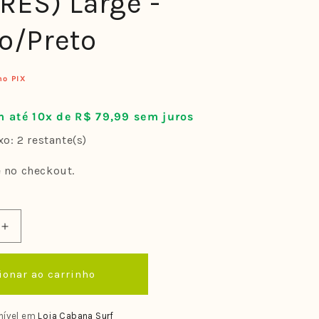
RES) Large -
o/Preto
no PIX
 até 10x de R$ 79,99 sem juros
o: 2 restante(s)
e no checkout.
Aumentar
a
quantidade
ionar ao carrinho
de
Quilha
Farms
nível em
Loja Cabana Surf