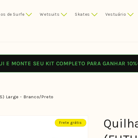
os de Surfe
Wetsuits
Skates
Vestuário
UI E MONTE SEU KIT COMPLETO PARA GANHAR 10%
S) Large - Branco/Preto
Quilh
Frete grátis