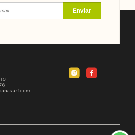
Instagram
Facebook
310
78
banasurf.com