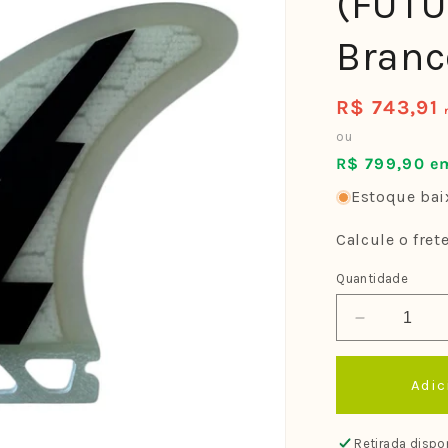
(FUTU
Branc
R$ 743,91
Preço
normal
ou
R$ 799,90 em
Estoque baix
Calcule o fret
Quantidade
Diminuir
a
quantidade
Adic
de
Quilha
Farms
Retirada dispo