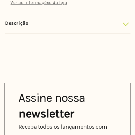
Fanning
Fanning
Ver as informações da loja
-
-
Large
Large
PC
PC
Descrição
(
(
3
3
quilhas
quilhas
)
)
Assine nossa
newsletter
Receba todos os lançamentos com