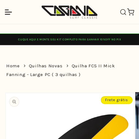
Pular
para o
Carrinh
conteúdo
CLIQUE AQUI E MONTE SEU KIT COMPLETO PARA GANHAR 10%OFF NO PIX
Home
Quilhas Novas
Quilha FCS II Mick
Fanning - Large PC ( 3 quilhas )
Pular para
as
informações
Frete grátis
do produto