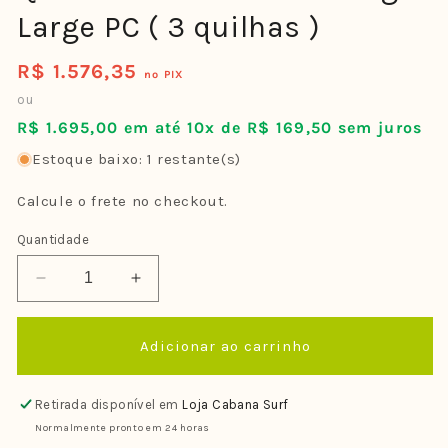
Large PC ( 3 quilhas )
R$ 1.576,35
Preço
no PIX
normal
ou
R$ 1.695,00 em até 10x de R$ 169,50 sem juros
Estoque baixo: 1 restante(s)
Calcule o frete no checkout.
Quantidade
Diminuir
Aumentar
a
a
quantidade
quantidade
Adicionar ao carrinho
de
de
Quilha
Quilha
FCS
FCS
Retirada disponível em
Loja Cabana Surf
II
II
Normalmente pronto em 24 horas
Mick
Mick