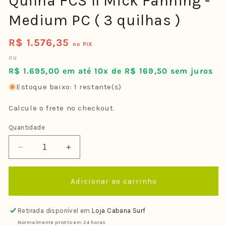
Quilha FCS II Mick Fanning -
Medium PC ( 3 quilhas )
R$ 1.576,35
Preço
no PIX
normal
ou
R$ 1.695,00 em até 10x de R$ 169,50 sem juros
Estoque baixo: 1 restante(s)
Calcule o frete no checkout.
Quantidade
Diminuir
Aumentar
a
a
quantidade
quantidade
Adicionar ao carrinho
de
de
Quilha
Quilha
FCS
FCS
Retirada disponível em
Loja Cabana Surf
II
II
Normalmente pronto em 24 horas
Mick
Mick