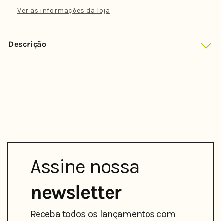
Fanning
Fanning
Ver as informações da loja
-
-
Medium
Medium
PC
PC
Descrição
(
(
3
3
quilhas
quilhas
)
)
Assine nossa
newsletter
Receba todos os lançamentos com