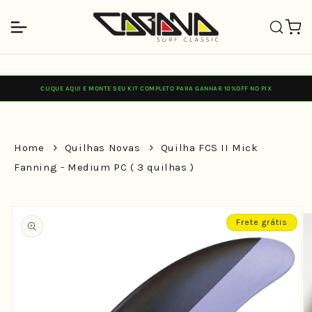
Pular
para o
Carrinh
conteúdo
CLIQUE AQUI E MONTE SEU KIT COMPLETO PARA GANHAR 10%OFF NO PIX
Home
Quilhas Novas
Quilha FCS II Mick
Fanning - Medium PC ( 3 quilhas )
Pular para
as
Frete grátis
informações
do produto