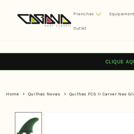
Pular
para o
conteúdo
Pranchas
Equipament
Outlet
CLIQUE AQ
Home
Quilhas Novas
Quilhas FCS II Carver Neo Gl
Pular para
as
informações
do produto