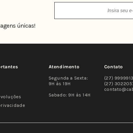
agens únicas!
ortantes
Atendimento
Contato
Segunda a Sexta:
(27) 999991
9H às 19H
(27) 302205
contato@ca
Sabado: 9H às 14H
evoluções
privacidade