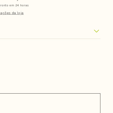
II
ronto em 24 horas
Carver
Neo
ações da loja
Glass
Traseiras
Quad
(Par)
-
Medium