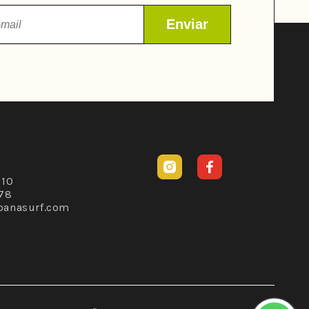
Instagram
Facebook
310
78
banasurf.com