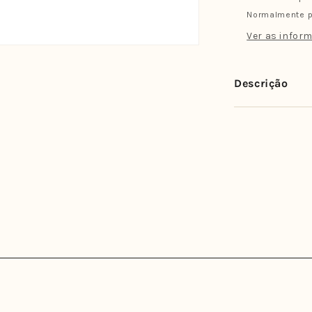
II
Normalmente p
Carver
Neo
Ver as inform
Glass
Traseiras
Quad
Descrição
(Par)
-
Medium