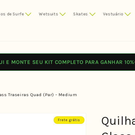
os de Surfe
Wetsuits
Skates
Vestuário
UI E MONTE SEU KIT COMPLETO PARA GANHAR 10%
ass Traseiras Quad (Par) - Medium
Quilh
Frete grátis