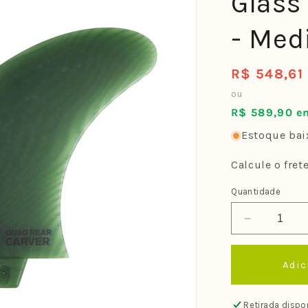
Glass
- Me
R$ 548,61
Preço
normal
ou
R$ 589,90 em
Estoque baix
Calcule o fret
Quantidade
Diminuir
a
quantidade
Adic
de
Quilhas
FCS
Retirada dispo