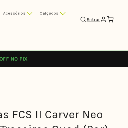
Acessórios
Calçados
Carrinho
Entrar
OFF NO PIX
as FCS II Carver Neo