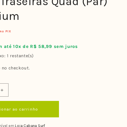
 Traseiras Quad (Par)
dium
no PIX
 até 10x de R$ 58,99 sem juros
o: 1 restante(s)
e no checkout.
Aumentar
a
quantidade
ionar ao carrinho
de
Quilhas
FCS
nível em
Loja Cabana Surf