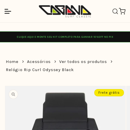
Pular
para o
Carrinh
conteúdo
CLIQUE AQUI E MONTE SEU KIT COMPLETO PARA GANHAR 10%OFF NO PIX
Home
Acessórios
Ver todos os produtos
Relógio Rip Curl Odyssey Black
Pular para
as
Frete grátis
informações
do produto