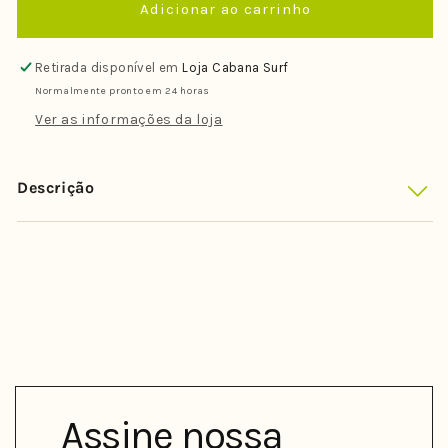
Adicionar ao carrinho
de
de
Relógio
Relógio
Rip
Rip
Retirada disponível em
Loja Cabana Surf
Curl
Curl
Normalmente pronto em 24 horas
Odyssey
Odyssey
Black
Black
Ver as informações da loja
Descrição
Assine nossa