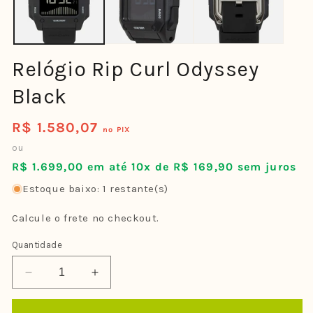
Relógio Rip Curl Odyssey
Black
R$ 1.580,07
Preço
no PIX
normal
ou
R$ 1.699,00 em até 10x de R$ 169,90 sem juros
Estoque baixo: 1 restante(s)
Calcule o frete no checkout.
Quantidade
Diminuir
Aumentar
a
a
quantidade
quantidade