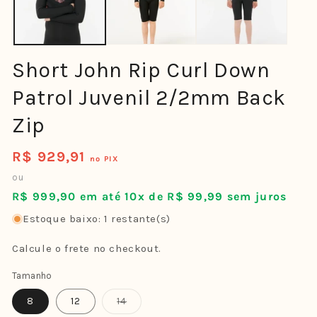
Short John Rip Curl Down
Patrol Juvenil 2/2mm Back
Zip
R$ 929,91
Preço
no PIX
normal
ou
R$ 999,90 em até 10x de R$ 99,99 sem juros
Estoque baixo: 1 restante(s)
Calcule o frete no checkout.
Tamanho
Variante
8
12
14
esgotada