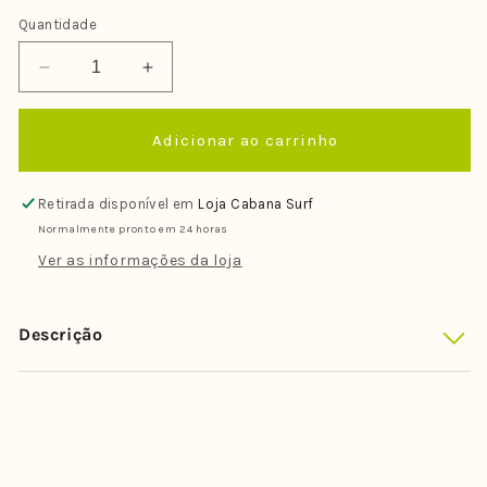
ou
indisponível
Quantidade
Diminuir
Aumentar
a
a
quantidade
quantidade
Adicionar ao carrinho
de
de
Short
Short
John
John
Retirada disponível em
Loja Cabana Surf
Rip
Rip
Normalmente pronto em 24 horas
Curl
Curl
Down
Down
Ver as informações da loja
Patrol
Patrol
Juvenil
Juvenil
2/2mm
2/2mm
Descrição
Back
Back
Zip
Zip