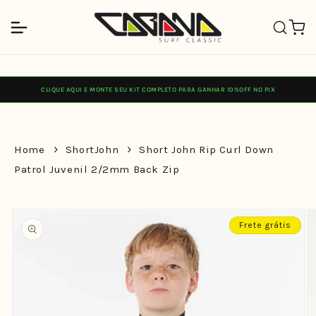
Pular
para o
Carrinh
conteúdo
CLIQUE AQUI E MONTE SEU KIT COMPLETO PARA GANHAR 10%OFF NO PIX
Home
ShortJohn
Short John Rip Curl Down
Patrol Juvenil 2/2mm Back Zip
Pular para
as
Frete grátis
informações
do produto