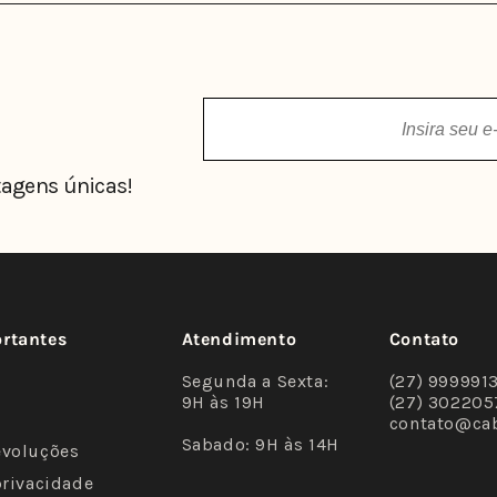
agens únicas!
ortantes
Atendimento
Contato
Segunda a Sexta:
(27) 999991
9H às 19H
(27) 302205
contato@ca
Sabado: 9H às 14H
evoluções
privacidade