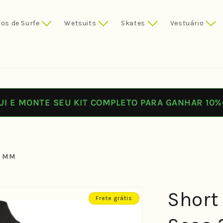
os de Surfe
Wetsuits
Skates
Vestuário
UI E MONTE SEU KIT COMPLETO PARA GANHAR 10%
2 MM
Short
Frete grátis