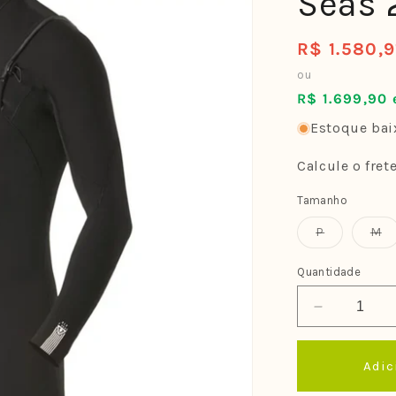
Seas
R$ 1.580,
Preço
normal
ou
R$ 1.699,90 
Estoque baix
Calcule o fret
Tamanho
Variante
Va
P
M
esgotada
e
ou
o
indisponív
in
Quantidade
Diminuir
a
quantidade
Adic
de
Short