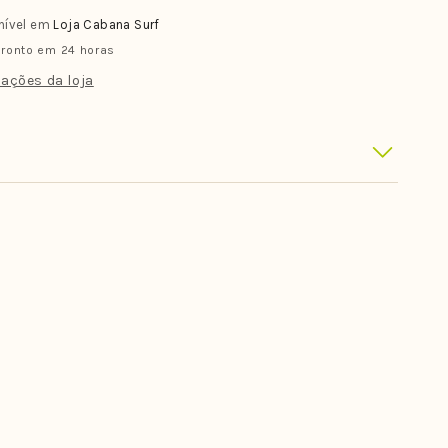
John
nível em
Loja Cabana Surf
Vissla
ronto em 24 horas
Seven
Seas
ações da loja
2/2
MM