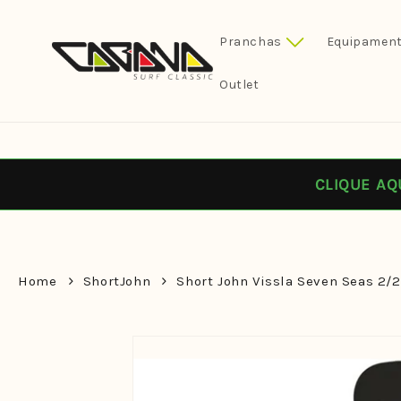
Pular
para o
conteúdo
Pranchas
Equipament
Outlet
CLIQUE AQ
Home
ShortJohn
Short John Vissla Seven Seas 2/
Pular para
as
informações
do produto