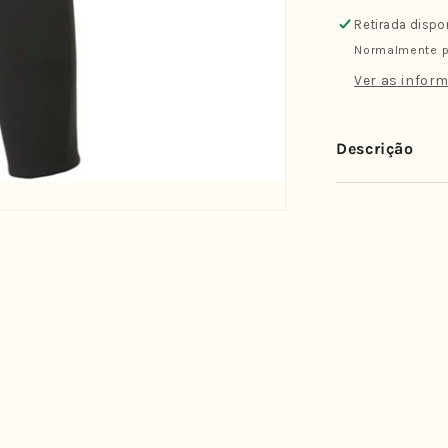
John
Retirada dispo
Vissla
Normalmente p
Seven
Seas
Ver as inform
2/2
MM
Descrição