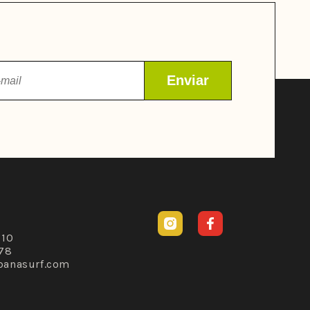
Instagram
Facebook
310
78
banasurf.com