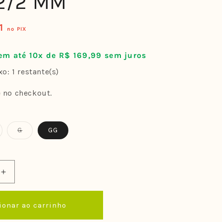
 2/2 MM
91
no PIX
em até 10x de R$ 169,99 sem juros
o: 1 restante(s)
e no checkout.
riante
Variante
G
GG
sgotada
esgotada
u
ou
el
disponível
indisponível
Aumentar
a
quantidade
ionar ao carrinho
de
Short