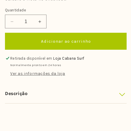
Quantidade
Diminuir
Aumentar
a
a
quantidade
quantidade
Adicionar ao carrinho
de
de
Simulador
Simulador
de
de
Retirada disponível em
Loja Cabana Surf
Surf
Surf
Normalmente pronto em 24 horas
Surfeeling
Surfeeling
-
-
Ver as informações da loja
Quack
Quack
Blue
Blue
Descrição