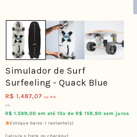
modal
Ab
mí
2
n
ja
m
Simulador de Surf
Surfeeling - Quack Blue
R$ 1.487,07
Preço
no PIX
normal
ou
R$ 1.599,00 em até 10x de R$ 159,90 sem juros
Estoque baixo: 1 restante(s)
Calcule o frete no checkout.