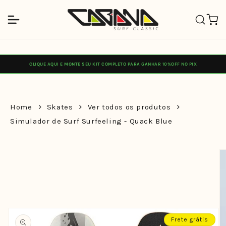
Pular
para o
Carrinh
conteúdo
CLIQUE AQUI E MONTE SEU KIT COMPLETO PARA GANHAR 10%OFF NO PIX
Home
Skates
Ver todos os produtos
Simulador de Surf Surfeeling - Quack Blue
Pular para
as
informações
do produto
Frete grátis