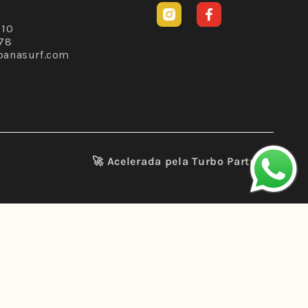
Instagram
Facebook
310
78
banasurf.com
🚀 Acelerada pela
Turbo Partners