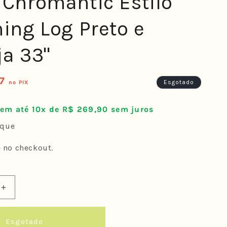
 Chromantic Estilo
ning Log Preto e
ja 33"
07
Esgotado
no PIX
em até 10x de R$ 269,90 sem juros
oque
e no checkout.
Aumentar
a
quantidade
Esgotado
de