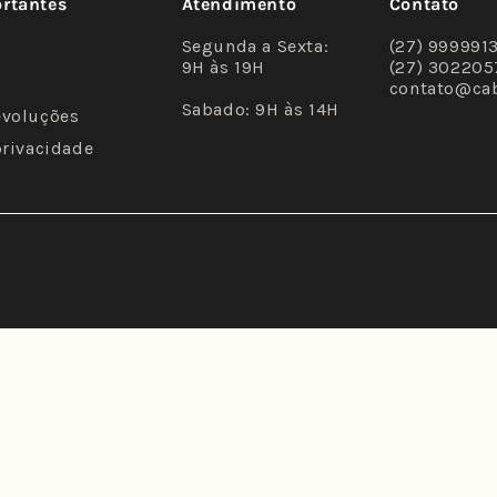
ortantes
Atendimento
Contato
Segunda a Sexta:
(27) 999991
9H às 19H
(27) 302205
contato@ca
Sabado: 9H às 14H
evoluções
privacidade