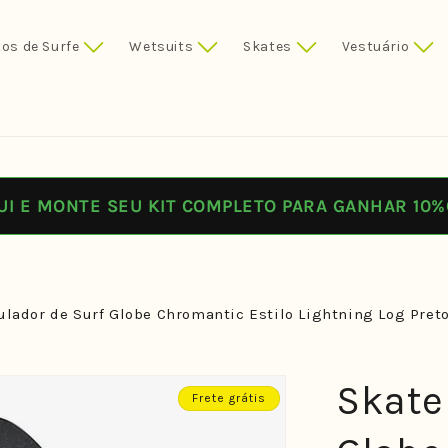
os de Surfe
Wetsuits
Skates
Vestuário
UI E MONTE SEU KIT COMPLETO PARA GANHAR 10%
lador de Surf Globe Chromantic Estilo Lightning Log Preto
Skate
Frete grátis