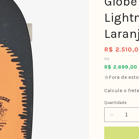
Globe
Light
Laran
R$ 2.510,
Preço
normal
ou
R$ 2.699,00 
Fora de est
Calcule o fret
Quantidade
Diminuir
a
quantidade
de