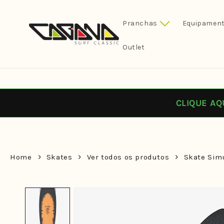
Pular
para o
conteúdo
Pranchas
Equipament
Outlet
CLIQUE AQ
Home
Skates
Ver todos os produtos
Skate Simu
Pular para
as
informações
do produto