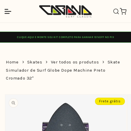
Pular
para o
Carrinh
conteúdo
CLIQUE AQUI E MONTE SEU KIT COMPLETO PARA GANHAR 10%OFF NO PIX
Home
Skates
Ver todos os produtos
Skate
Simulador de Surf Globe Dope Machine Preto
Cromado 32"
Pular para
as
Frete grátis
informações
do produto