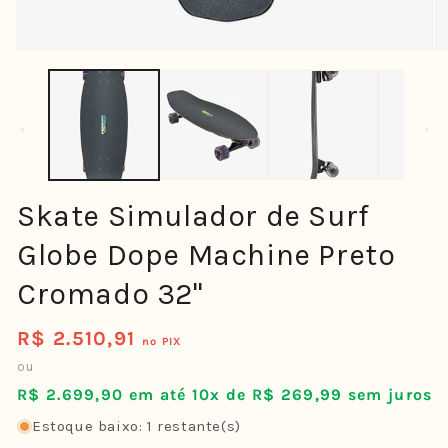
Abrir
Ab
mídia
mí
1
2
na
n
janela
ja
modal
m
Skate Simulador de Surf
Globe Dope Machine Preto
Cromado 32"
R$ 2.510,91
Preço
no PIX
normal
ou
R$ 2.699,90 em até 10x de R$ 269,99 sem juros
Estoque baixo: 1 restante(s)