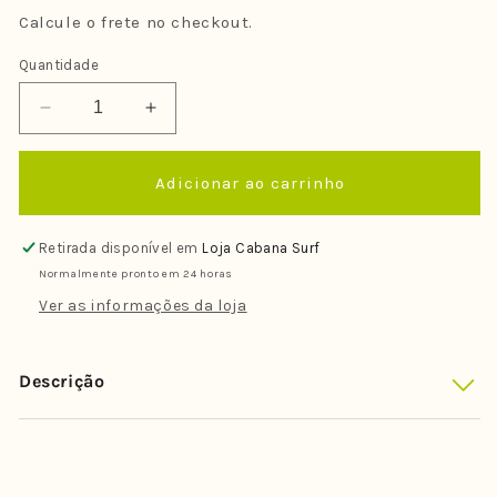
Calcule o frete no checkout.
Quantidade
Diminuir
Aumentar
a
a
quantidade
quantidade
Adicionar ao carrinho
de
de
Skate
Skate
Simulador
Simulador
Retirada disponível em
Loja Cabana Surf
de
de
Normalmente pronto em 24 horas
Surf
Surf
Globe
Globe
Ver as informações da loja
Dope
Dope
Machine
Machine
Preto
Preto
Descrição
Cromado
Cromado
32&quot;
32&quot;